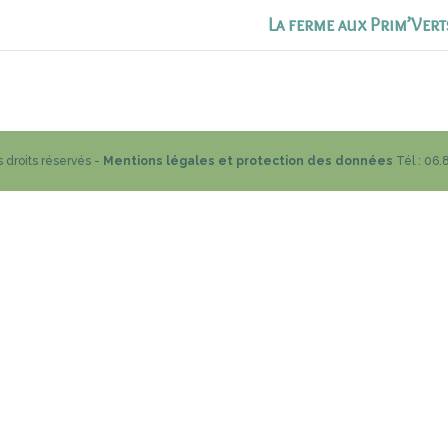
La ferme aux Prim’Vert
droits réservés -
Mentions légales et protection des données
Tél : 06.