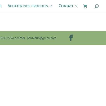
s
Acheter nos produits
Contact
86.84.27.74 courriel : primverts@gmail.com