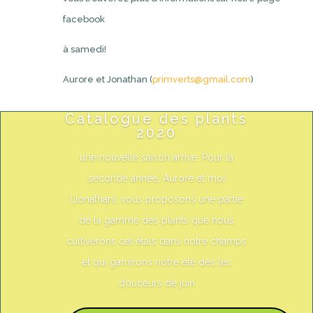
facebook
à samedi!
Aurore et Jonathan (
primverts@gmail.com
)
Catalogue des plants
2020
une nouvelle saison arrive. Pour la
seconde année, Aurore et moi
(Jonathan), vous proposons une partie
de la gamme des plants que nous
cultiverons cet étals dans notre champs
et qui garnirons notre été dès les
douceurs de juin